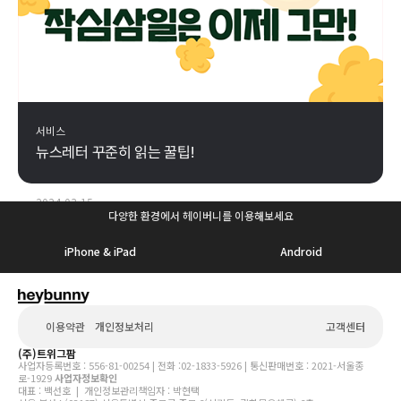
서비스
뉴스레터 꾸준히 읽는 꿀팁!
2024-03-15
다양한 환경에서 헤이버니를 이용해보세요
iPhone & iPad
Android
이용약관
개인정보처리
고객센터
(주)트위그팜
사업자등록번호 : 556-81-00254 | 전화 :02-1833-5926 | 통신판매번호 : 2021-서울종
방침
로-1929
사업자정보확인
대표 : 백선호 | 개인정보관리책임자 : 박현택